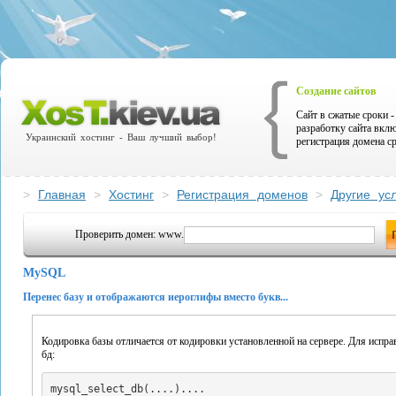
Создание сайтов
Сайт в сжатые сроки - 
разработку сайта вкл
Украинский хостинг - Ваш лучший выбор!
регистрация домена ср
>
Главная
>
Хостинг
>
Регистрация доменов
>
Другие усл
Проверить домен: www.
MySQL
Перенес базу и отображаются иероглифы вместо букв...
Кодировка базы отличается от кодировки установленной на сервере. Для испра
бд: