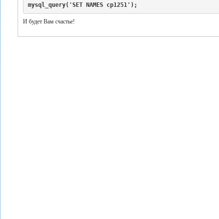
mysql_query('SET NAMES cp1251');
И будет Вам счастье!